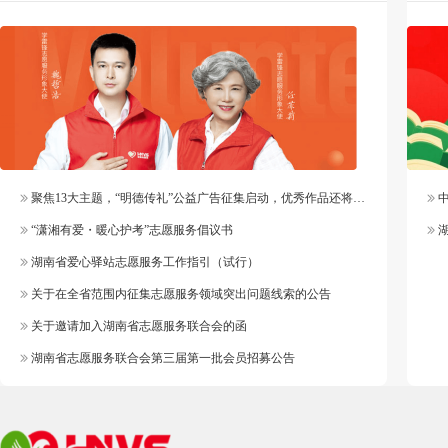
聚焦13大主题，“明德传礼”公益广告征集启动，优秀作品还将纳入官方作品库
中
“潇湘有爱・暖心护考”志愿服务倡议书
湖
湖南省爱心驿站志愿服务工作指引（试行）
关于在全省范围内征集志愿服务领域突出问题线索的公告
关于邀请加入湖南省志愿服务联合会的函
湖南省志愿服务联合会第三届第一批会员招募公告