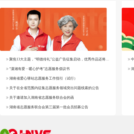
聚焦13大主题，“明德传礼”公益广告征集启动，优秀作品还将纳入官方作品库
中
“潇湘有爱・暖心护考”志愿服务倡议书
湖
湖南省爱心驿站志愿服务工作指引（试行）
关于在全省范围内征集志愿服务领域突出问题线索的公告
关于邀请加入湖南省志愿服务联合会的函
湖南省志愿服务联合会第三届第一批会员招募公告