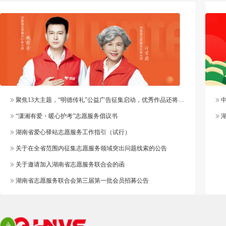
聚焦13大主题，“明德传礼”公益广告征集启动，优秀作品还将纳入官方作品库
中
“潇湘有爱・暖心护考”志愿服务倡议书
湖
湖南省爱心驿站志愿服务工作指引（试行）
关于在全省范围内征集志愿服务领域突出问题线索的公告
关于邀请加入湖南省志愿服务联合会的函
湖南省志愿服务联合会第三届第一批会员招募公告