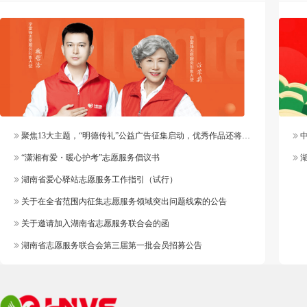
聚焦13大主题，“明德传礼”公益广告征集启动，优秀作品还将纳入官方作品库
中
“潇湘有爱・暖心护考”志愿服务倡议书
湖
湖南省爱心驿站志愿服务工作指引（试行）
关于在全省范围内征集志愿服务领域突出问题线索的公告
关于邀请加入湖南省志愿服务联合会的函
湖南省志愿服务联合会第三届第一批会员招募公告