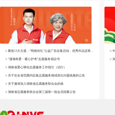
聚焦13大主题，“明德传礼”公益广告征集启动，优秀作品还将纳入官方作品库
中
“潇湘有爱・暖心护考”志愿服务倡议书
湖
湖南省爱心驿站志愿服务工作指引（试行）
关于在全省范围内征集志愿服务领域突出问题线索的公告
关于邀请加入湖南省志愿服务联合会的函
湖南省志愿服务联合会第三届第一批会员招募公告