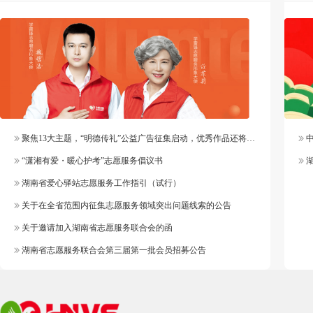
聚焦13大主题，“明德传礼”公益广告征集启动，优秀作品还将纳入官方作品库
中
“潇湘有爱・暖心护考”志愿服务倡议书
湖
湖南省爱心驿站志愿服务工作指引（试行）
关于在全省范围内征集志愿服务领域突出问题线索的公告
关于邀请加入湖南省志愿服务联合会的函
湖南省志愿服务联合会第三届第一批会员招募公告