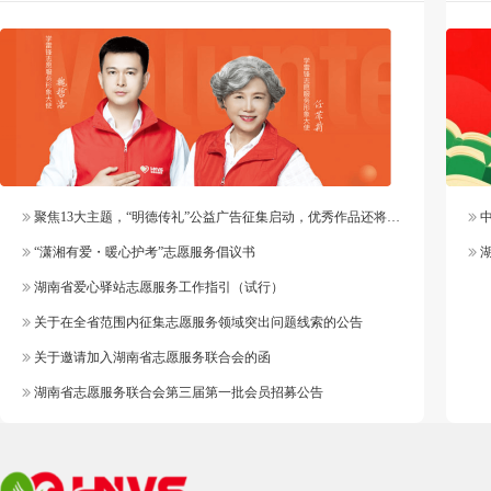
聚焦13大主题，“明德传礼”公益广告征集启动，优秀作品还将纳入官方作品库
中
“潇湘有爱・暖心护考”志愿服务倡议书
湖
湖南省爱心驿站志愿服务工作指引（试行）
关于在全省范围内征集志愿服务领域突出问题线索的公告
关于邀请加入湖南省志愿服务联合会的函
湖南省志愿服务联合会第三届第一批会员招募公告