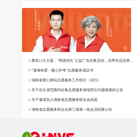
聚焦13大主题，“明德传礼”公益广告征集启动，优秀作品还将纳入官方作品库
“潇湘有爱・暖心护考”志愿服务倡议书
湖南省爱心驿站志愿服务工作指引（试行）
关于在全省范围内征集志愿服务领域突出问题线索的公告
关于邀请加入湖南省志愿服务联合会的函
湖南省志愿服务联合会第三届第一批会员招募公告