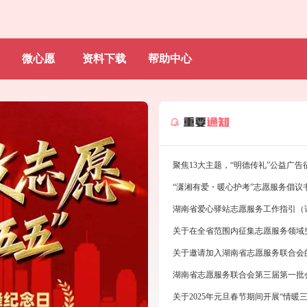
微心愿
资料下载
帮助中心
“潇湘有爱・暖心护考”志愿服务倡议
湖南省爱心驿站志愿服务工作指引（
关于在全省范围内征集志愿服务领域
关于邀请加入湖南省志愿服务联合会
湖南省志愿服务联合会第三届第一批
关于2025年元旦春节期间开展“情暖