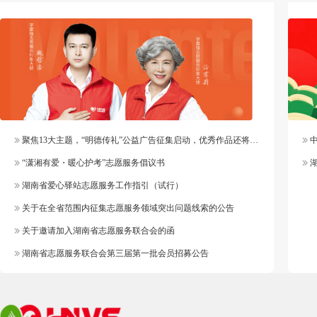
聚焦13大主题，“明德传礼”公益广告征集启动，优秀作品还将纳入官方作品库
中
“潇湘有爱・暖心护考”志愿服务倡议书
湖
湖南省爱心驿站志愿服务工作指引（试行）
关于在全省范围内征集志愿服务领域突出问题线索的公告
关于邀请加入湖南省志愿服务联合会的函
湖南省志愿服务联合会第三届第一批会员招募公告