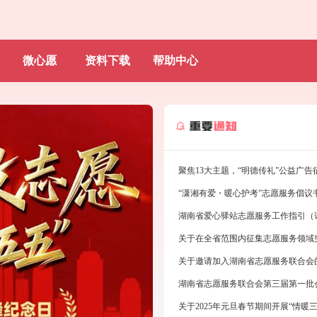
微心愿
资料下载
帮助中心
“潇湘有爱・暖心护考”志愿服务倡议
湖南省爱心驿站志愿服务工作指引（
关于在全省范围内征集志愿服务领域
关于邀请加入湖南省志愿服务联合会
湖南省志愿服务联合会第三届第一批
关于2025年元旦春节期间开展“情暖