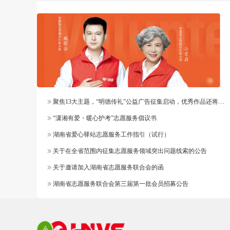
聚焦13大主题，“明德传礼”公益广告征集启动，优秀作品还将纳入官方作品库
“潇湘有爱・暖心护考”志愿服务倡议书
湖南省爱心驿站志愿服务工作指引（试行）
关于在全省范围内征集志愿服务领域突出问题线索的公告
关于邀请加入湖南省志愿服务联合会的函
湖南省志愿服务联合会第三届第一批会员招募公告