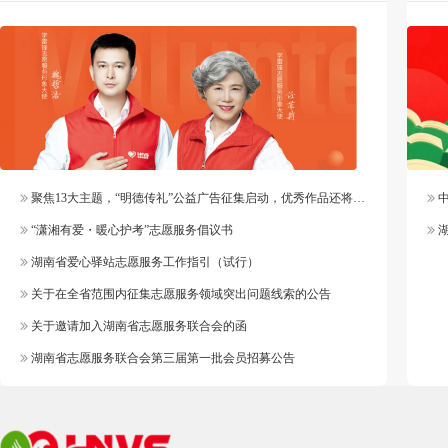
聚焦13大主题，“明德传礼”公益广告征集启动，优秀作品还将纳入官方作品库
中
“潇湘有爱・暖心护考”志愿服务倡议书
湖
湖南省爱心驿站志愿服务工作指引（试行）
关于在全省范围内征集志愿服务领域突出问题线索的公告
关于邀请加入湖南省志愿服务联合会的函
湖南省志愿服务联合会第三届第一批会员招募公告