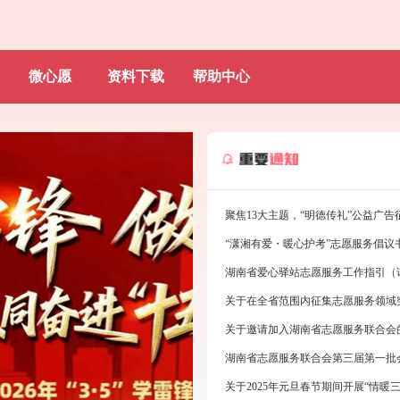
微心愿
资料下载
帮助中心
“潇湘有爱・暖心护考”志愿服务倡议
湖南省爱心驿站志愿服务工作指引（
关于在全省范围内征集志愿服务领域
关于邀请加入湖南省志愿服务联合会
湖南省志愿服务联合会第三届第一批
关于2025年元旦春节期间开展“情暖