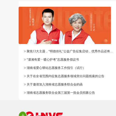
聚焦13大主题，“明德传礼”公益广告征集启动，优秀作品还将纳入官方作品库
“潇湘有爱・暖心护考”志愿服务倡议书
湖南省爱心驿站志愿服务工作指引（试行）
关于在全省范围内征集志愿服务领域突出问题线索的公告
关于邀请加入湖南省志愿服务联合会的函
湖南省志愿服务联合会第三届第一批会员招募公告