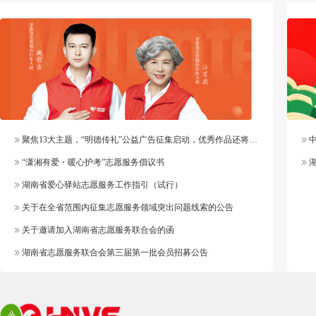
聚焦13大主题，“明德传礼”公益广告征集启动，优秀作品还将纳入官方作品库
中
“潇湘有爱・暖心护考”志愿服务倡议书
湖
湖南省爱心驿站志愿服务工作指引（试行）
关于在全省范围内征集志愿服务领域突出问题线索的公告
关于邀请加入湖南省志愿服务联合会的函
湖南省志愿服务联合会第三届第一批会员招募公告