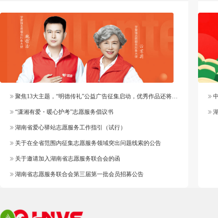
聚焦13大主题，“明德传礼”公益广告征集启动，优秀作品还将纳入官方作品库
中
“潇湘有爱・暖心护考”志愿服务倡议书
湖
湖南省爱心驿站志愿服务工作指引（试行）
关于在全省范围内征集志愿服务领域突出问题线索的公告
关于邀请加入湖南省志愿服务联合会的函
湖南省志愿服务联合会第三届第一批会员招募公告