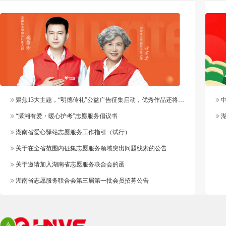
聚焦13大主题，“明德传礼”公益广告征集启动，优秀作品还将纳入官方作品库
中
“潇湘有爱・暖心护考”志愿服务倡议书
湖
湖南省爱心驿站志愿服务工作指引（试行）
关于在全省范围内征集志愿服务领域突出问题线索的公告
关于邀请加入湖南省志愿服务联合会的函
湖南省志愿服务联合会第三届第一批会员招募公告